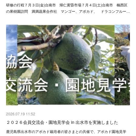
研修の行程７月３日(金)台南市 帰仁黄昏市場７月４日(土)台南市 楠西区
の果樹園訪問 満満蔬果合作社 マンゴー、アボカド、 ドラコンフルー…
2026.07.19 11:52
２０２６会員交流会・園地見学会 in 出水市を実施しました
鹿児島県出水市のアボカド栽培者の皆さまとの共催で、アボカド園地見学