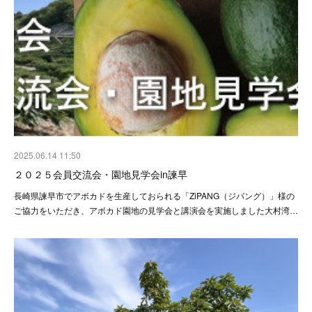
2025.06.14 11:50
２０２５会員交流会・園地見学会in諫早
長崎県諫早市でアボカドを生産しておられる「ZiPANG（ジパング）」様の
ご協力をいただき、アボカド園地の見学会と講演会を実施しました大村湾…