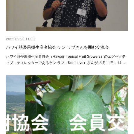
2025.02.23 11:30
ハワイ熱帯果樹生産者協会 ケン ラブさんを囲む交流会
ハワイ熱帯果樹生産者協会（Hawaii Tropical Fruit Growers）のエグゼクテ
ィブ・ディレクターであるケン ラブ（Ken Love）さんが,３月11日～14…