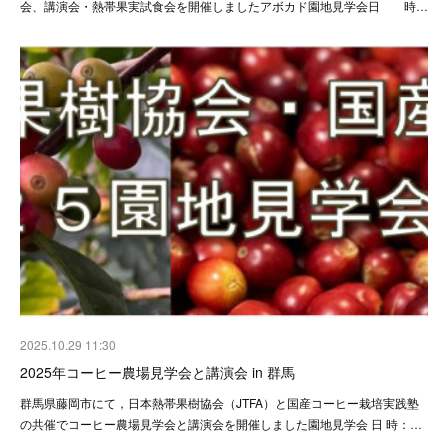
会、講演会・熱帯果実試食会を開催しましたアボカド園地見学会日 時…
2025.10.29 11:30
2025年コーヒー農場見学会と講演会 in 群馬
群馬県藤岡市にて，日本熱帯果樹協会（JTFA）と国産コーヒー栽培実践塾
の共催でコーヒー農場見学会と講演会を開催しました園地見学会 日 時：…