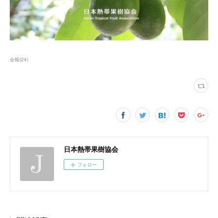
会報
(
24
)
日本熱帯果樹協会
フォロー