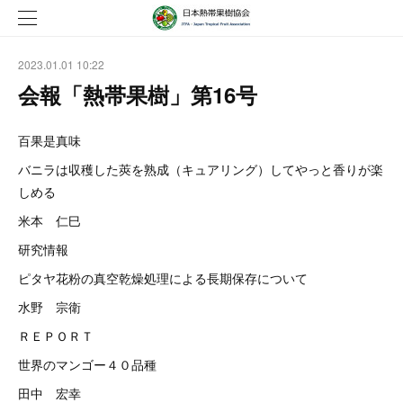
2023.01.01 10:22
会報「熱帯果樹」第16号
百果是真味
バニラは収穫した莢を熟成（キュアリング）してやっと香りが楽
しめる
米本 仁巳
研究情報
ピタヤ花粉の真空乾燥処理による長期保存について
水野 宗衛
ＲＥＰＯＲＴ
世界のマンゴー４０品種
田中 宏幸