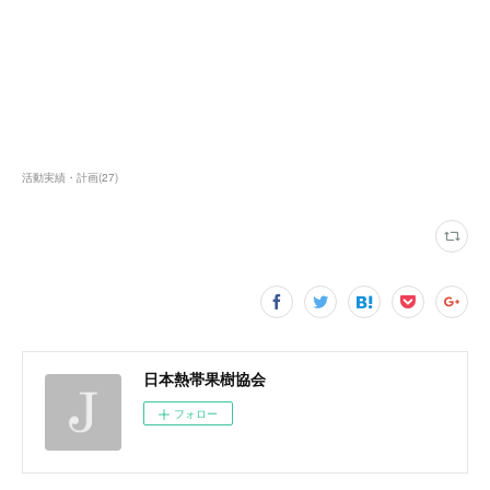
活動実績・計画
(
27
)
日本熱帯果樹協会
フォロー