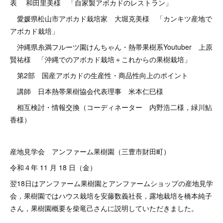
表 和田里美様 「自家製アボカドのレストラン」
愛媛県松山市アボカド栽培家 大堀克美様 「カンキツ産地で
アボカド栽培」
沖縄県糸満フルーツ園けんちゃん・熱帯果樹系Youtuber 上原
賢祐様 「沖縄でのアボカド栽培＋これからの果樹栽培」
第2部 国産アボカドの生産性・商品性向上のポイント
講師 日本熱帯果樹協会代表理事 米本仁巳様
相互検討・情報交換（コーディネーター 内野浩二様，緑川鮎
香様）
産地見学会 アンファーム果樹園（三豊市財田町）
令和４年 11 月 18 日（金）
翌18日はアンファーム果樹園とアンファームショップの産地見学
会，果樹園ではハウス栽培を安藤数義社長，露地栽培を橋本純子
さん，果樹園概要を柴竜己さんに説明していただきました。