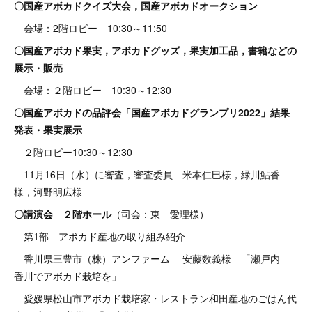
〇国産アボカドクイズ大会，
国産アボカドオークション
会場：2階ロビー 10:30～11:50
〇国産アボカド果実，アボカドグッズ，果実加工品，書籍などの
展示・販売
会場：２階ロビー 10:30～12:30
〇国産アボカドの品評会「国産アボカドグランプリ2022」結果
発表・果実展示
２階ロビー10:30～12:30
11月16日（水）に審査，審査委員 米本仁巳様，緑川鮎香
様，河野明広様
〇講演会 ２階ホール
（司会：東 愛理様）
第1部 アボカド産地の取り組み紹介
香川県三豊市（株）アンファーム 安藤数義様 「瀬戸内
香川でアボカド栽培を」
愛媛県松山市アボカド栽培家・レストラン和田産地のごはん代