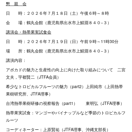
懇 親 会
日 時：２０２６年７月１８日（土）午後６時～８時
会 場：鶴丸会館（鹿児島県出水市上鯖淵８４０−３）
講演会・熱帯果実試食会
日 時：２０２６年７月１９日（日）午前９時～11時30分
場 所：鶴丸会館（鹿児島県出水市上鯖淵８４０−３）
講演内容：
アボカドの魅力と生産性の向上に向けた取り組みについて 二宮
文夫，宇都賢二（JTFA会員）
希少なトロピカルフルーツの魅力（part2）上田純市（上田熱帯
果樹研究所、JTFA理事）
台湾熱帯果樹研修の視察報告（part1） 東明弘（JTFA理事）
熱帯果実試食：マンゴーやパイナップルなど季節のトロピカルフ
ルーツ
コーディネーター：上原賢祐（JTFA理事、沖縄支部長）