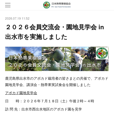
2026.07.19 11:52
２０２６会員交流会・園地見学会 in
出水市を実施しました
鹿児島県出水市のアボカド栽培者の皆さまとの共催で、アボカド
園地見学会、講演会・熱帯果実試食会を開催しました
アボカド園地見学会
日 時：２０２６年７月１８日（土）午後２時～４時
訪 問 先：出水市西出水地区のアボカド園を見学