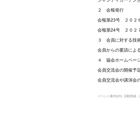
２ 会報発行
会報第23号 ２０２
会報第24号 ２０２
３ 会員に対する技
会員からの要請によ
４ 協会ホームページ，Y
会員交流会の開催予定
会員交流会や講演会の
イベント案内
(
20
)
活動実績・