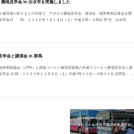
園地見学会 in 出水市を実施しました
ド栽培者の皆さまとの共催で、アボカド園地見学会、講演会・熱帯果実試食会を開
見学会日 時：２０２６年７月１８日（土）午後２時～４時訪 問 先：出水市…
見学会と講演会 in 群馬
熱帯果樹協会（JTFA）と国産コーヒー栽培実践塾の共催でコーヒー農場見学会と講
見学会 日 時：２０２５年１２月６日（土）午後1時３０分～２時３０分 訪問先：…
2026.07.19 12:50
２０２６台湾熱帯果樹研修を実施