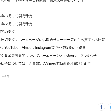
６年８月ごろ発行予定
７年２月ごろ発行予定
術等の支援
る技術支援，ホームページのお問合せコーナー等からの質問への回答
ouTube，Vimeo，Instagram等での情報発信・伝達
や参加者募集等についてホームページとInstagramでお知らせ
様子については，会員限定のVimeoで動画をお届けします
計画
(
27
)