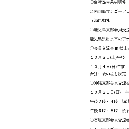
〇台湾熱帯果樹研修 
台南国際マンゴーフ
（満席御礼！）
〇鹿児島支部会員交流
鹿児島県出水市のア
〇会員交流会 in 松
１０月３日(土)午
１０月４日(日)午
合は午後の組も設定
〇沖縄支部会員交流
１０月２５日(日)
午後２時～４時 講
午後６時～８時 読
〇石垣支部会員交流会
シャンティガーデン