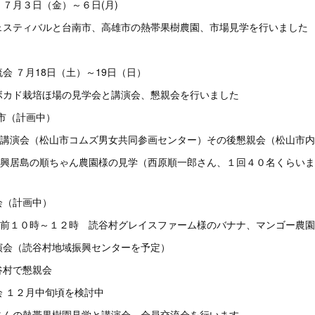
７月３日（金）～６日(月)
ェスティバルと台南市、高雄市の熱帯果樹農園、市場見学を行いました
会 ７月18日（土）～19日（日）
ボカド栽培ほ場の見学会と講演会、懇親会を行いました
山市（計画中）
後 講演会（松山市コムズ男女共同参画センター）その後懇親会（松山市
前 興居島の順ちゃん農園様の見学（西原順一郎さん、１回４０名くらい
会（計画中）
 午前１０時～１２時 読谷村グレイスファーム様のバナナ、マンゴー農
演会（読谷村地域振興センターを予定）
谷村で懇親会
 １２月中旬頃を検討中
さんの熱帯果樹園見学と講演会、会員交流会を行います