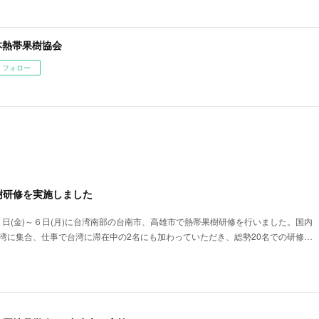
本熱帯果樹協会
フォロー
樹研修を実施しました
７月３日(金)～６日(月)に台湾南部の台南市、高雄市で熱帯果樹研修を行いました。国内
台湾に集合、仕事で台湾に滞在中の2名にも加わっていただき、総勢20名での研修…