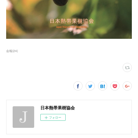
会報
(
24
)
日本熱帯果樹協会
フォロー