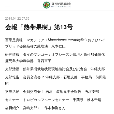
2019.04.22 07:36
会報「熱帯果樹」第13号
百果是真味 マカデミア（
Macadamia tetraphylla
) およびハイ
ブリッド優良品種の栽培法 米本仁巳
研究情報 タイのマンゴー：オフシーズン栽培と高付加価値化
鹿児島大学農学部 香西直子
支部活動 熱帯果樹栽培状況現地検討会及び試食会 沖縄支部
支部報告 会員交流会 in 沖縄支部・石垣支部 事務局 前田隆
昭
支部活動 会員交流会 in 石垣 産地見学会報告 石垣支部
セミナー トロピカルフルーツセミナー 千葉県 椎木千晴
会員紹介（宮崎支部） 作本和則さん